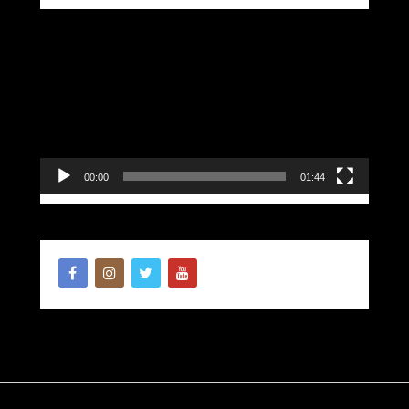
Lecteur
vidéo
00:00
01:44